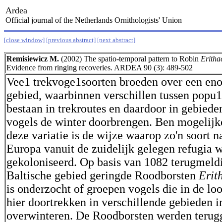
Ardea
Official journal of the Netherlands Ornithologists' Union
[close window]
[previous abstract]
[next abstract]
Remisiewicz M.
(2002) The spatio-temporal pattern to Robin
Eritha
Evidence from ringing recoveries. ARDEA 90 (3): 489-502
Vee1 trekvoge1soorten broeden over een en
gebied, waarbinnen verschillen tussen popu
bestaan in trekroutes en daardoor in gebied
vogels de winter doorbrengen. Ben mogelijk
deze variatie is de wijze waarop zo'n soort na
Europa vanuit de zuidelijk gelegen refugia w
gekoloniseerd. Op basis van 1082 terugmeld
Baltische gebied geringde Roodborsten
Erit
is onderzocht of groepen vogels die in de loo
hier doortrekken in verschillende gebieden 
overwinteren. De Roodborsten werden terug