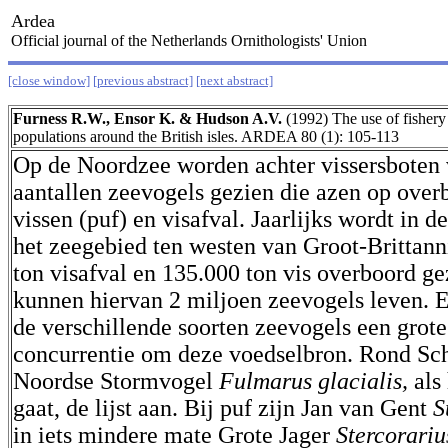
Ardea
Official journal of the Netherlands Ornithologists' Union
[close window]
[previous abstract]
[next abstract]
Furness R.W., Ensor K. & Hudson A.V.
(1992) The use of fishery
populations around the British isles. ARDEA 80 (1): 105-113
Op de Noordzee worden achter vissersboten 
aantallen zeevogels gezien die azen op ove
vissen (puf) en visafval. Jaarlijks wordt in 
het zeegebied ten westen van Groot-Brittann
ton visafval en 135.000 ton vis overboord ge
kunnen hiervan 2 miljoen zeevogels leven. E
de verschillende soorten zeevogels een grot
concurrentie om deze voedselbron. Rond Sch
Noordse Stormvogel
Fulmarus glacialis,
als
gaat, de lijst aan. Bij puf zijn Jan van Gent
S
in iets mindere mate Grote Jager
Stercorari