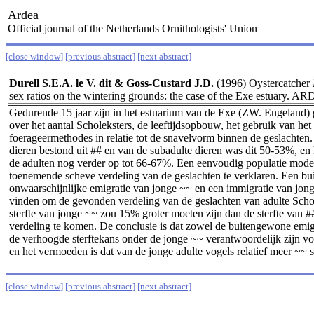
Ardea
Official journal of the Netherlands Ornithologists' Union
[close window]
[previous abstract]
[next abstract]
Durell S.E.A. le V. dit & Goss-Custard J.D.
(1996) Oystercatcher
sex ratios on the wintering grounds: the case of the Exe estuary. 
Gedurende 15 jaar zijn in het estuarium van de Exe (ZW. Engeland)
over het aantal Scholeksters, de leeftijdsopbouw, het gebruik van het
foerageermethodes in relatie tot de snavelvorm binnen de geslachte
dieren bestond uit ## en van de subadulte dieren was dit 50-53%, en 
de adulten nog verder op tot 66-67%. Een eenvoudig populatie mode
toenemende scheve verdeling van de geslachten te verklaren. Een b
onwaarschijnlijke emigratie van jonge ~~ en een immigratie van jon
vinden om de gevonden verdeling van de geslachten van adulte Schol
sterfte van jonge ~~ zou 15% groter moeten zijn dan de sterfte van #
verdeling te komen. De conclusie is dat zowel de buitengewone emigr
de verhoogde sterftekans onder de jonge ~~ verantwoordelijk zijn vo
en het vermoeden is dat van de jonge adulte vogels relatief meer ~~ s
[close window]
[previous abstract]
[next abstract]