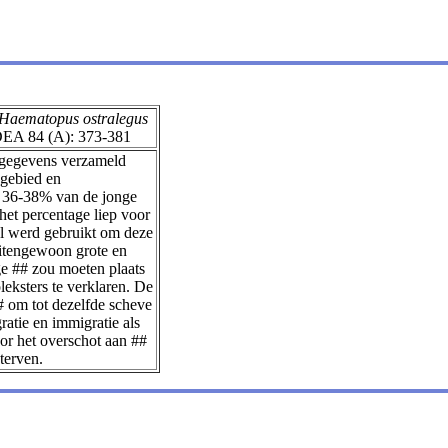
Haematopus ostralegus
ARDEA 84 (A): 373-381
 gegevens verzameld
 gebied en
n. 36-38% van de jonge
het percentage liep voor
l werd gebruikt om deze
uitengewoon grote en
ge ## zou moeten plaats
eksters te verklaren. De
# om tot dezelfde scheve
atie en immigratie als
or het overschot aan ##
terven.