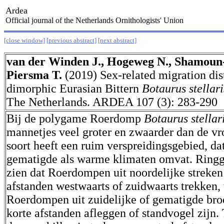
Ardea
Official journal of the Netherlands Ornithologists' Union
[close window]
[previous abstract]
[next abstract]
van der Winden J., Hogeweg N., Shamoun
Piersma T.
(2019) Sex-related migration dis
dimorphic Eurasian Bittern
Botaurus stellari
The Netherlands. ARDEA 107 (3): 283-290
Bij de polygame Roerdomp
Botaurus stellar
mannetjes veel groter en zwaarder dan de vr
soort heeft een ruim verspreidingsgebied, da
gematigde als warme klimaten omvat. Ringg
zien dat Roerdompen uit noordelijke streken
afstanden westwaarts of zuidwaarts trekken, 
Roerdompen uit zuidelijke of gematigde br
korte afstanden afleggen of standvogel zijn. 