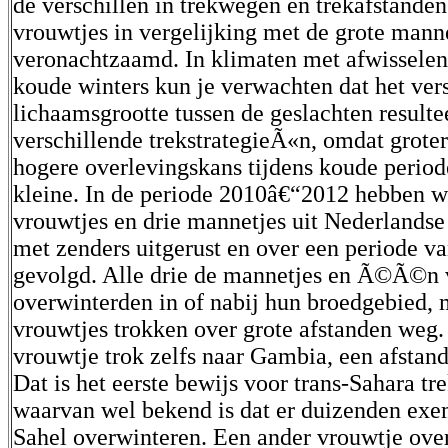
de verschillen in trekwegen en trekafstanden
vrouwtjes in vergelijking met de grote mann
veronachtzaamd. In klimaten met afwisselen
koude winters kun je verwachten dat het vers
lichaamsgrootte tussen de geslachten resultee
verschillende trekstrategieÃ«n, omdat grote
hogere overlevingskans tijdens koude perio
kleine. In de periode 2010â€“2012 hebben w
vrouwtjes en drie mannetjes uit Nederlands
met zenders uitgerust en over een periode va
gevolgd. Alle drie de mannetjes en Ã©Ã©n
overwinterden in of nabij hun broedgebied,
vrouwtjes trokken over grote afstanden we
vrouwtje trok zelfs naar Gambia, een afstan
Dat is het eerste bewijs voor trans-Sahara tre
waarvan wel bekend is dat er duizenden exe
Sahel overwinteren. Een ander vrouwtje ove