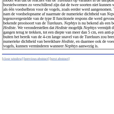
model was dat de reacties van de Tureluurs op variaties in de talrijk
borstelwormen zo verschillend zijn dat de twee soorten niet kunn
als één voedselbron voor de vogels, zoals eerder werd aangenomen. 
nam de voedselopname af naarmate de numerieke dichtheid van
Nep
tegenovergestelde van de type II functionele respons die werd gevond
bekende prooisoort van de Tureluurs.
Nephtys
is nu bekend als een b
Hediste
. We veronderstellen dat
Hediste
mogelijk
Nephtys
vermijdt d
gangen terug te trekken, tot een diepte van meer dan 5 cm, een anti-p
buiten het bereik van de 4-cm lange snavel van de Tureluurs zou bre
numerieke dichtheid van bereikbare
Hediste
, en daarmee ook de vo
vogels, kunnen verminderen wanneer
Nephtys
aanwezig is.
[close window]
[previous abstract]
[next abstract]