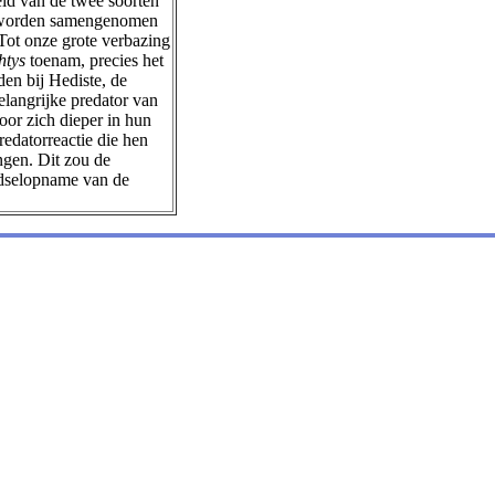
heid van de twee soorten
en worden samengenomen
Tot onze grote verbazing
htys
toenam, precies het
en bij Hediste, de
elangrijke predator van
oor zich dieper in hun
redatorreactie die hen
ngen. Dit zou de
edselopname van de