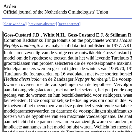
Ardea
Official journal of the Netherlands Ornithologists' Union
[close window]
[previous abstract]
[next abstract]
Goss-Custard J.D., Whitt N.H., Goss-Custard E.J. & Stillman R
Common Redshanks Tringa totanus on the polychaete worms
Hedist
Nephtys hombergii
: a re-analysis of data first published in 1977. A
In de jaren zeventig van de vorige eeuw ontwikkelde Goss-Custard 
model om de hypothese te toetsen dat in het wild levende Tureluurs
T
grootteklassen van prooien selecteren die de voedselopname maximal
Modelparameters werden geschat tijdens de winters van 1969/70, 19
Tureluurs die foerageerden op 16 wadplaten met twee soorten borst
Hediste diversicolor
en de Zandzager
Nephtys hombergii
. De voorsp
kwamen overeen met de voorspellingen van de hypothese. Vervolgo
aan dat omgevingsfactoren, met name het seizoen, het getij en de om
gedrag van de wormen en hun beschikbaarheid voor steltlopers, waa
beïnvloeden. Onze oorspronkelijke bedoeling was om door middel va
te toetsen of het meenemen van deze potentieel verstorende variabel
modelparameterwaarden en daarmee de voorspellingen significant zou
toetsen van de hypothese van een maximale voedselopname. De analy
aan het licht dat de parameterwaarden aanzienlijk waren veranderd, 
impliciete aannames in het model onjuist waren. Wellicht het meest fa