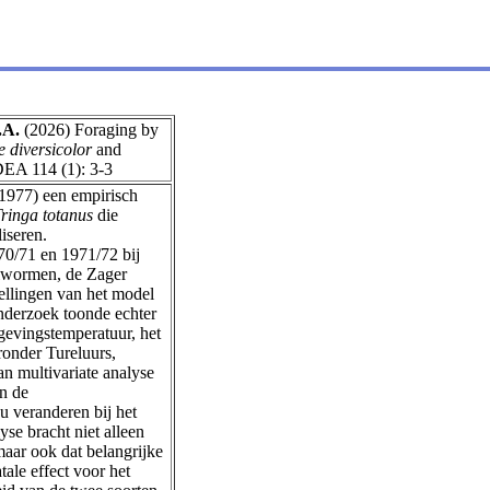
.A.
(2026) Foraging by
e diversicolor
and
RDEA 114 (1): 3-3
(1977) een empirisch
ringa totanus
die
iseren.
70/71 en 1971/72 bij
elwormen, de Zager
ellingen van het model
nderzoek toonde echter
gevingstemperatuur, het
ronder Tureluurs,
n multivariate analyse
en de
 veranderen bij het
se bracht niet alleen
maar ook dat belangrijke
tale effect voor het